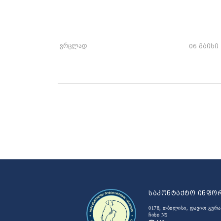
ვრცლად
06 მაისი
საკონტაქტო ინფო
0178, თბილისი, დავით გურა
ჩიხი N5