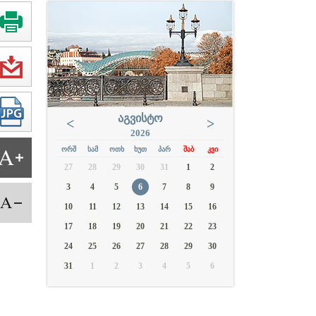
ᲐᲒᲕᲘᲡᲢᲝ
<
>
2026
ᲝᲠᲨ
ᲡᲐᲛ
ᲝᲗᲮ
ᲮᲣᲗ
ᲞᲐᲠ
ᲨᲐᲑ
ᲙᲕᲘ
27
28
29
30
31
1
2
3
4
5
6
7
8
9
10
11
12
13
14
15
16
17
18
19
20
21
22
23
24
25
26
27
28
29
30
31
1
2
3
4
5
6