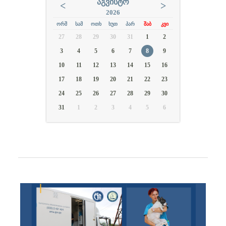
ᲐᲒᲕᲘᲡᲢᲝ
<
>
2026
ᲝᲠᲨ
ᲡᲐᲛ
ᲝᲗᲮ
ᲮᲣᲗ
ᲞᲐᲠ
ᲨᲐᲑ
ᲙᲕᲘ
27
28
29
30
31
1
2
3
4
5
6
7
8
9
10
11
12
13
14
15
16
17
18
19
20
21
22
23
24
25
26
27
28
29
30
31
1
2
3
4
5
6