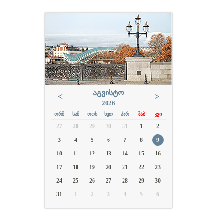
ᲐᲒᲕᲘᲡᲢᲝ
<
>
2026
ᲝᲠᲨ
ᲡᲐᲛ
ᲝᲗᲮ
ᲮᲣᲗ
ᲞᲐᲠ
ᲨᲐᲑ
ᲙᲕᲘ
27
28
29
30
31
1
2
3
4
5
6
7
8
9
10
11
12
13
14
15
16
17
18
19
20
21
22
23
24
25
26
27
28
29
30
31
1
2
3
4
5
6