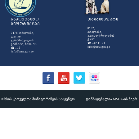
საკონტაქტო
თავშესაფარი
ინფორმაცია
0182,
თბილისი,
0178, თბილისი,
ა.თვალჭრელიძის
დავით
ა
ქ.45
გურამიშვილის
☎ 242 11 71
გამზირი, ჩიხი N5
info@ama.gov.ge
☎ 112
info@ama.gov.ge
© სსიპ ცხოველთა მონიტორინგის სააგენტო.
დამზადებულია MSDA-ის მიერ.