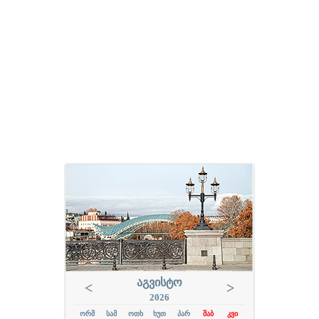
ᲐᲒᲕᲘᲡᲢᲝ
<
>
2026
ᲝᲠᲨ
ᲡᲐᲛ
ᲝᲗᲮ
ᲮᲣᲗ
ᲞᲐᲠ
ᲨᲐᲑ
ᲙᲕᲘ