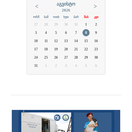
ᲐᲒᲕᲘᲡᲢᲝ
<
>
2026
ᲝᲠᲨ
ᲡᲐᲛ
ᲝᲗᲮ
ᲮᲣᲗ
ᲞᲐᲠ
ᲨᲐᲑ
ᲙᲕᲘ
27
28
29
30
31
1
2
3
4
5
6
7
8
9
10
11
12
13
14
15
16
17
18
19
20
21
22
23
24
25
26
27
28
29
30
31
1
2
3
4
5
6