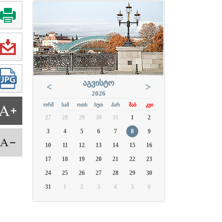
ᲐᲒᲕᲘᲡᲢᲝ
<
>
2026
ᲝᲠᲨ
ᲡᲐᲛ
ᲝᲗᲮ
ᲮᲣᲗ
ᲞᲐᲠ
ᲨᲐᲑ
ᲙᲕᲘ
27
28
29
30
31
1
2
3
4
5
6
7
8
9
10
11
12
13
14
15
16
17
18
19
20
21
22
23
24
25
26
27
28
29
30
31
1
2
3
4
5
6