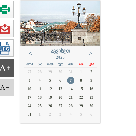
ᲐᲒᲕᲘᲡᲢᲝ
<
>
2026
ᲝᲠᲨ
ᲡᲐᲛ
ᲝᲗᲮ
ᲮᲣᲗ
ᲞᲐᲠ
ᲨᲐᲑ
ᲙᲕᲘ
27
28
29
30
31
1
2
3
4
5
6
7
8
9
10
11
12
13
14
15
16
17
18
19
20
21
22
23
24
25
26
27
28
29
30
31
1
2
3
4
5
6