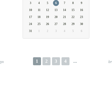
3
4
5
6
7
8
9
10
11
12
13
14
15
16
17
18
19
20
21
22
23
24
25
26
27
28
29
30
31
1
2
3
4
5
6
1
2
3
4
...
ᲓᲘ
Ბ