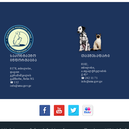
საკონტაქტო
თავშესაფარი
ინფორმაცია
0182,
თბილისი,
0178, თბილისი,
ა.თვალჭრელიძის
დავით
ა
ქ.45
გურამიშვილის
☎ 242 11 71
გამზირი, ჩიხი N5
info@ama.gov.ge
☎ 112
info@ama.gov.ge